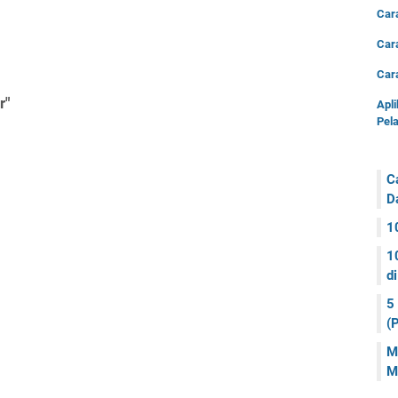
Cara
Car
Car
r"
Apli
Pel
C
D
1
1
di
5
(
M
M