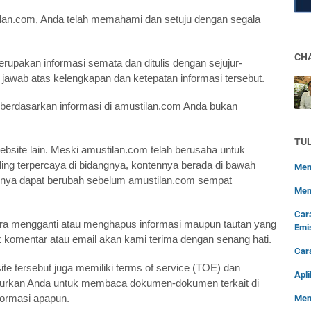
lan.com, Anda telah memahami dan setuju dengan segala
CH
rupakan informasi semata dan ditulis dengan sejujur-
 jawab atas kelengkapan dan ketepatan informasi tersebut.
 berdasarkan informasi di amustilan.com Anda bukan
TU
website lain. Meski amustilan.com telah berusaha untuk
ing terpercaya di bidangnya, kontennya berada di bawah
Men
asinya dapat berubah sebelum amustilan.com sempat
Men
Car
era mengganti atau menghapus informasi maupun tautan yang
Emi
k komentar atau email akan kami terima dengan senang hati.
Car
te tersebut juga memiliki terms of service (TOE) dan
Apli
anjurkan Anda untuk membaca dokumen-dokumen terkait di
formasi apapun.
Men